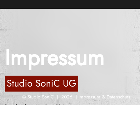
Impressum
Studio SoniC UG
© Studio SoniC | 2026 |
Impressum
&
Datenschutz
Reichenberger Str. 124
10999 Berlin
mail@studiosonic-berlin.de
Verantwortlich i.S.d. § 18 Abs. 2 MStV: